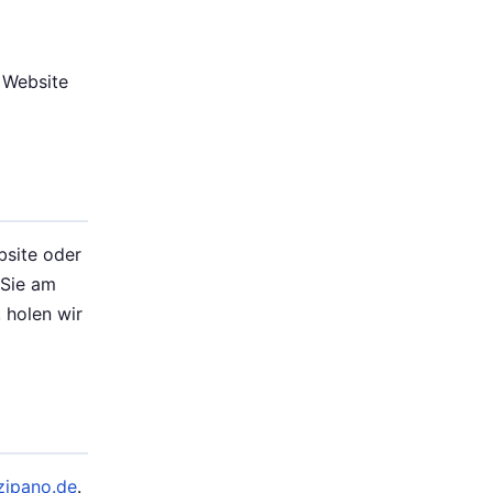
r Website
bsite oder
 Sie am
 holen wir
zipano.de
.