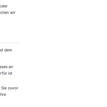
 oder
echen wir
und dem
sses an
für ist
n Sie zuvor
Ihre