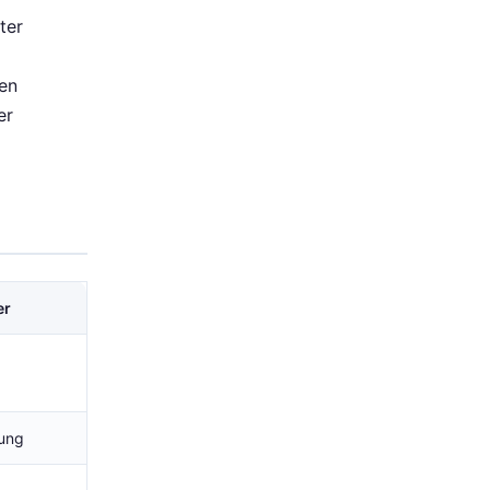
ter
den
er
er
zung