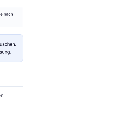
je nach
auschen.
ssung.
on